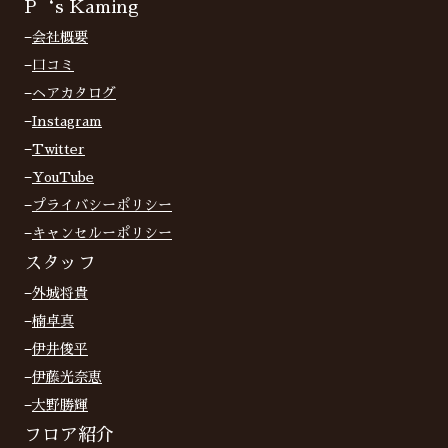
P‘s Kaming
−
会社概要
−
口コミ
−
ヘアカタログ
−
Instagram
−
Twitter
−
YouTube
−
プライバシーポリシー
−
キャンセルーポリシー
スタッフ
−
外城将貴
−
楠卓真
−
伊井俊平
−
伊藤光奈恵
−
大野勝輝
フロア紹介