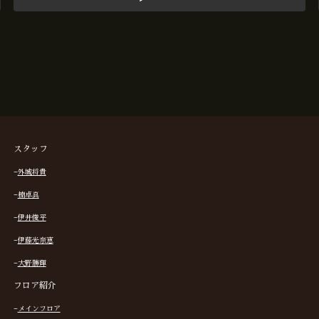
スタッフ
−
外城将貴
−
楠卓真
−
伊井俊平
−
伊藤光奈恵
−
大野勝輝
フロア紹介
−
メインフロア