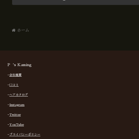
ホーム
P‘s Kaming
−
会社概要
−
口コミ
−
ヘアカタログ
−
Instagram
−
Twitter
−
YouTube
−
プライバシーポリシー