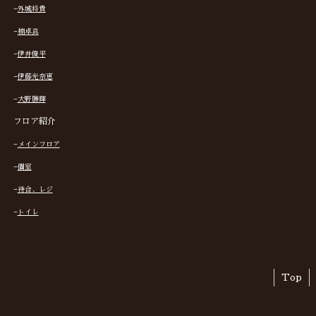
−
外城将貴
−
楠卓真
−
伊井俊平
−
伊藤光奈恵
−
大野勝輝
フロア紹介
−
メインフロア
−
個室
−
待合、レジ
−
トイレ
Top