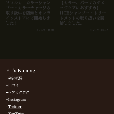
ソマルカ カラーシャン
【カラー、パーマのダメ
プー・カラーチャージの
ージケアにおすすめ】
取り扱いを店頭とオンラ
HCEシャンプー・トリー
インストアにて開始しま
トメントの取り扱いを開
した！
始しました。
2021.10.30
2021.10.22
P‘s Kaming
−
会社概要
−
口コミ
−
ヘアカタログ
−
Instagram
−
Twitter
−
YouTube