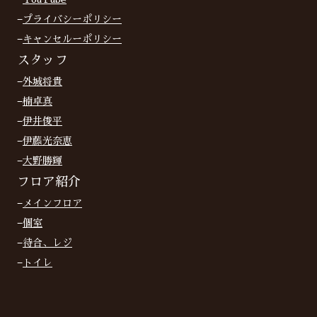
−
プライバシーポリシー
−
キャンセルーポリシー
スタッフ
−
外城将貴
−
楠卓真
−
伊井俊平
−
伊藤光奈恵
−
大野勝輝
フロア紹介
−
メインフロア
−
個室
−
待合、レジ
−
トイレ