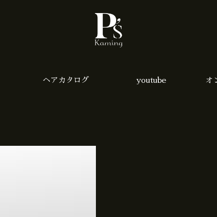
ヘアカタログ
youtube
オ