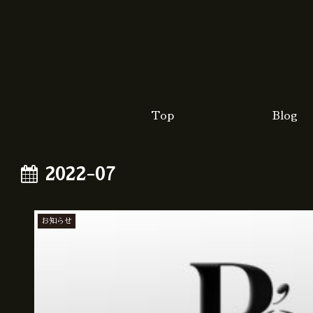
Top
Blog
2022-07
お知らせ