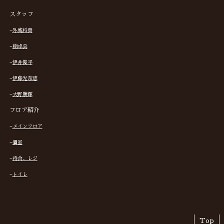
スタッフ
−
外城将貴
−
楠卓真
−
伊井俊平
−
伊藤光奈恵
−
大野勝輝
フロア紹介
−
メインフロア
−
個室
−
待合、レジ
−
トイレ
Top