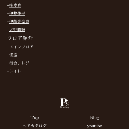
−
楠卓真
−
伊井俊平
−
伊藤光奈恵
−
大野勝輝
フロア紹介
−
メインフロア
−
個室
−
待合、レジ
−
トイレ
Top
Blog
ヘアカタログ
youtube