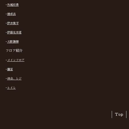
−
外城将貴
−
楠卓真
−
伊井俊平
−
伊藤光奈恵
−
大野勝輝
フロア紹介
−
メインフロア
−
個室
−
待合、レジ
−
トイレ
Top